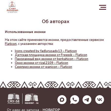
Об авторах
Использованные иконки
На этом сайте применяются иконки, предоставленные сервисом
Flaticon
,
с указанием авторства:
Icons created by fadlyrusady13 – Flaticon
Детская площадка иконки от Freepik – Flaticon
Панорамный вид иконки от berkahicon – Flaticon
Окно иконки от rizal2109 – Flaticon
Сюрприз иконки от wanicon – Flaticon
От идеи до запуска -
НОВАТОР
Документы
Политика конфиденциальности
Пользовательское соглашение
Проектная декларация